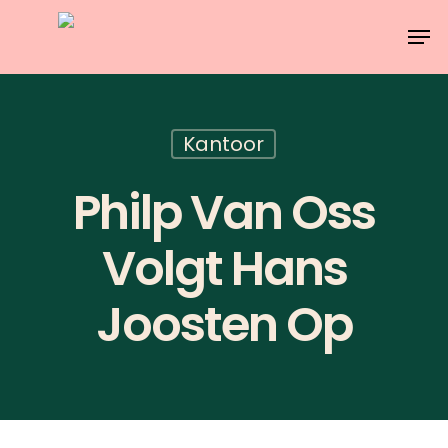
Skip
Men
to
main
content
Kantoor
Philp Van Oss
Volgt Hans
Joosten Op